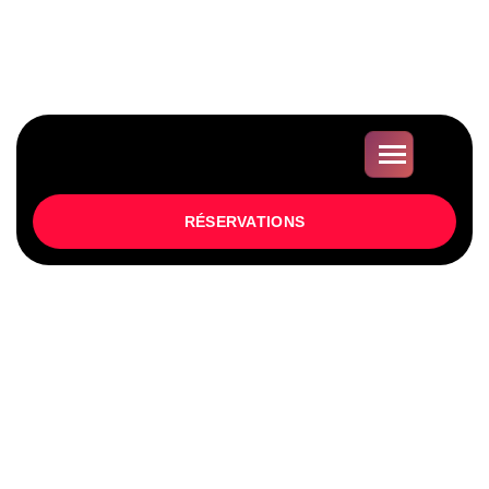
CONTACT@BAXBOWLING.FR
03 90 29 92 20
ENTREPRISES, CSE, ASSOCIATIONS,
ACCUEILS COLLECTIFS
RÉSERVATIONS